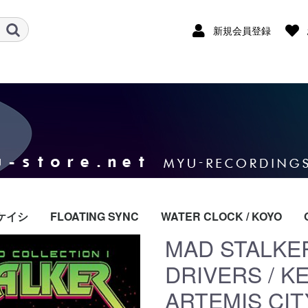
新規会員登録
ケイシ
FLOATING SYNC
WATER CLOCK / KOYO
MAD STALKER
DRIVERS / K
ARTEMIS CIT