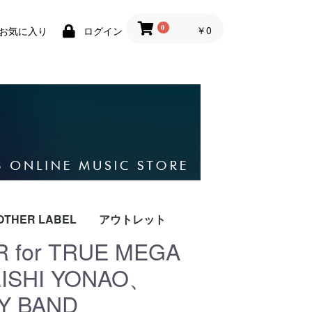
￥0
0
お気に入り
ログイン
OTHER LABEL
アウトレット
 for TRUE MEGA
COLD NERVE
PSYCHEDELIC
TEXTUREZ
TILDE
EISHI YONAO、
LODGE
Y BAND