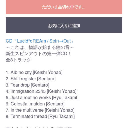
ただいま品切れ中です。
お気に入りに追加
CD「Lucid*dREAm / Spin→Out」
～これは、物語が始まる鐘の音～
新生スピンアウトの第一弾CD！
全8トラック
1. Albino city [Keishi Yonao]
2. Shift register [Sentaro]
3. Tear drop [Sentaro]
4. lmmigration 2345 [Keishi Yonao]
5. Just a routine works [Ryu Takami]
6. Celestial maiden [Sentaro]
7. In the multiverse [Keishi Yonao]
8. Terminated thread [Ryu Takami]